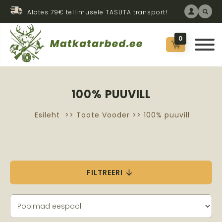
Alates 79€ tellimusele TASUTA transport!
0
100% PUUVILL
Esileht
>> Toote Vooder >> 100% puuvill
FILTREERI