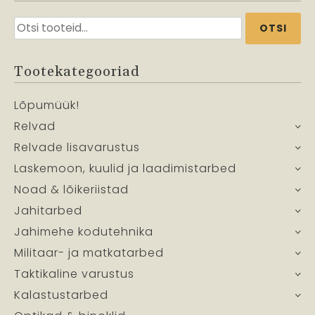
Otsi:
OTSI
Tootekategooriad
Lõpumüük!
Relvad
Relvade lisavarustus
Laskemoon, kuulid ja laadimistarbed
Noad & lõikeriistad
Jahitarbed
Jahimehe kodutehnika
Militaar- ja matkatarbed
Taktikaline varustus
Kalastustarbed