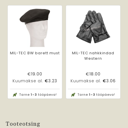
MIL-TEC BW barett must
MIL-TEC nahkkindad
Western
€
19.00
€
18.00
Kuumakse al.
€
3.23
Kuumakse al.
€
3.06
Tarne
1-3
tööpäeva!
Tarne
1-3
tööpäeva!
Tooteotsing