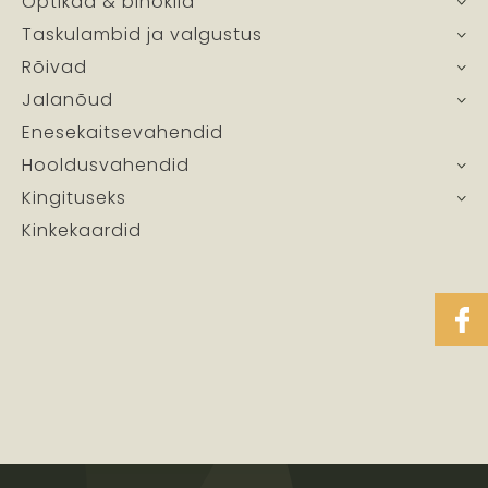
Optikad & binoklid
Taskulambid ja valgustus
Rõivad
Jalanõud
Enesekaitsevahendid
Hooldusvahendid
Kingituseks
Kinkekaardid