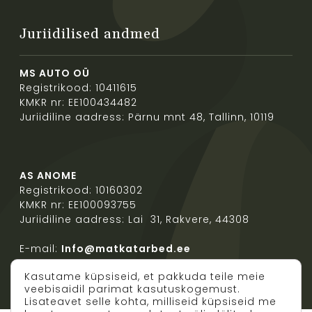
Juriidilised andmed
MS AUTO OÜ
Registrikood: 10411615
KMKR nr: EE100434482
Juriidiline aadress: Pärnu mnt 48, Tallinn, 10119
AS ANOME
Registrikood: 10160302
KMKR nr: EE100093755
Juriidiline aadress: Lai 31, Rakvere, 44308
E-mail:
Info@matkatarbed.ee
Kasutame küpsiseid, et pakkuda teile meie
veebisaidil parimat kasutuskogemust.
Lisateavet selle kohta, milliseid küpsiseid me