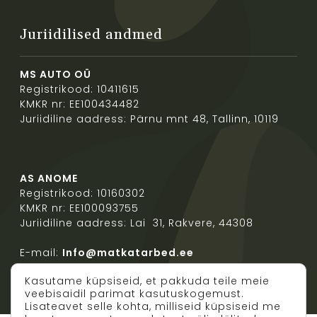
Juriidilised andmed
MS AUTO OÜ
Registrikood: 10411615
KMKR nr: EE100434482
Juriidiline aadress: Pärnu mnt 48, Tallinn, 10119
AS ANOME
Registrikood: 10160302
KMKR nr: EE100093755
Juriidiline aadress: Lai 31, Rakvere, 44308
E-mail:
Info@matkatarbed.ee
Kasutame küpsiseid, et pakkuda teile meie
veebisaidil parimat kasutuskogemust.
Lisateavet selle kohta, milliseid küpsiseid me