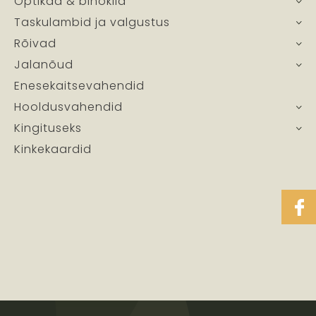
Optikad & binoklid
Taskulambid ja valgustus
Rõivad
Jalanõud
Enesekaitsevahendid
Hooldusvahendid
Kingituseks
Kinkekaardid