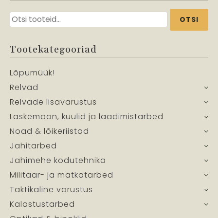
Otsi:
OTSI
Tootekategooriad
Lõpumüük!
Relvad
Relvade lisavarustus
Laskemoon, kuulid ja laadimistarbed
Noad & lõikeriistad
Jahitarbed
Jahimehe kodutehnika
Militaar- ja matkatarbed
Taktikaline varustus
Kalastustarbed