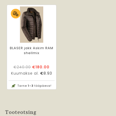
BLASER jakk Askim RAM
shellmix
Algne
Praegune
€
240.00
€
180.00
hind
hind
Kuumakse al.
€
8.93
oli:
on:
€240.00.
€180.00.
Tarne
1-3
tööpäeva!
Tooteotsing