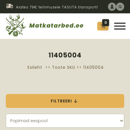
Alates 79€ tellimusele TASUTA transport!
0
11405004
Esileht
>> Toote SKU >> 11405004
FILTREERI