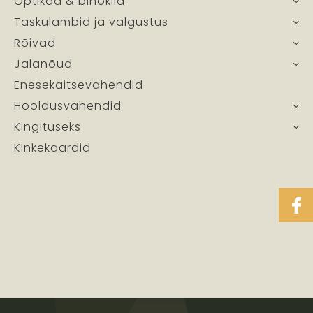
Optikad & binoklid
Taskulambid ja valgustus
Rõivad
Jalanõud
Enesekaitsevahendid
Hooldusvahendid
Kingituseks
Kinkekaardid