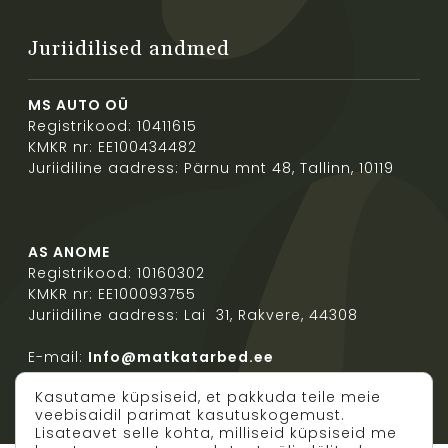
Juriidilised andmed
MS AUTO OÜ
Registrikood: 10411615
KMKR nr: EE100434482
Juriidiline aadress: Pärnu mnt 48, Tallinn, 10119
AS ANOME
Registrikood: 10160302
KMKR nr: EE100093755
Juriidiline aadress: Lai 31, Rakvere, 44308
E-mail:
Info@matkatarbed.ee
Kasutame küpsiseid, et pakkuda teile meie
veebisaidil parimat kasutuskogemust.
Lisateavet selle kohta, milliseid küpsiseid me