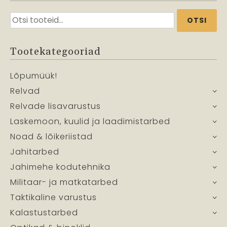
Otsi:
OTSI
Tootekategooriad
Lõpumüük!
Relvad
Relvade lisavarustus
Laskemoon, kuulid ja laadimistarbed
Noad & lõikeriistad
Jahitarbed
Jahimehe kodutehnika
Militaar- ja matkatarbed
Taktikaline varustus
Kalastustarbed