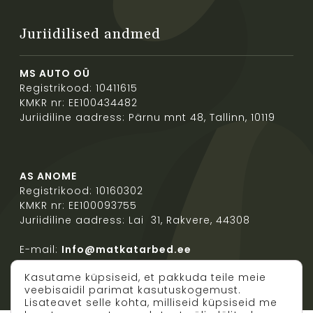
Juriidilised andmed
MS AUTO OÜ
Registrikood: 10411615
KMKR nr: EE100434482
Juriidiline aadress: Pärnu mnt 48, Tallinn, 10119
AS ANOME
Registrikood: 10160302
KMKR nr: EE100093755
Juriidiline aadress: Lai 31, Rakvere, 44308
E-mail:
Info@matkatarbed.ee
Kasutame küpsiseid, et pakkuda teile meie
veebisaidil parimat kasutuskogemust.
Lisateavet selle kohta, milliseid küpsiseid me