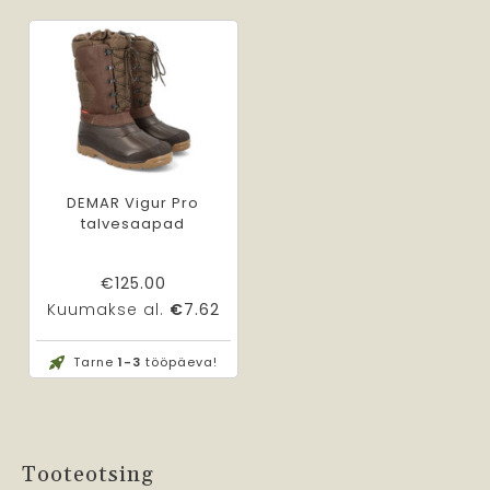
DEMAR Vigur Pro
talvesaapad
€
125.00
Kuumakse al.
€
7.62
Tarne
1-3
tööpäeva!
Tooteotsing