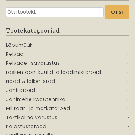
Otsi:
OTSI
Tootekategooriad
Lõpumüük!
Relvad
Relvade lisavarustus
Laskemoon, kuulid ja laadimistarbed
Noad & lõikeriistad
Jahitarbed
Jahimehe kodutehnika
Militaar- ja matkatarbed
Taktikaline varustus
Kalastustarbed