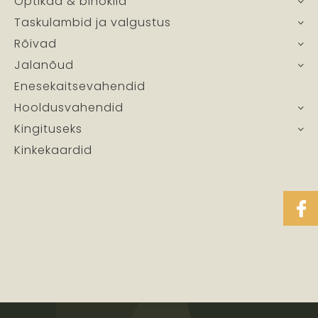
Optikad & binoklid
Taskulambid ja valgustus
Rõivad
Jalanõud
Enesekaitsevahendid
Hooldusvahendid
Kingituseks
Kinkekaardid