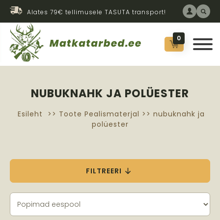
Alates 79€ tellimusele TASUTA transport!
0
NUBUKNAHK JA POLÜESTER
Esileht
>> Toote Pealismaterjal >> nubuknahk ja
polüester
FILTREERI