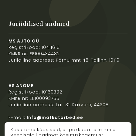
Juriidilised andmed
MS AUTO OÜ
Registrikood: 10411615
KMKR nr: EE100434482
Juriidiline aadress: Pärnu mnt 48, Tallinn, 10119
AS ANOME
Registrikood: 10160302
KMKR nr: EE100093755
Juriidiline aadress: Lai 31, Rakvere, 44308
E-mail:
Info@matkatarbed.ee
Kasutame küpsiseid, et pakkuda teile meie
veebisaidil parimat kasutuskogemust.