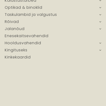
Kalastustarbed
Optikad & binoklid
Taskulambid ja valgustus
Rõivad
Jalanõud
Enesekaitsevahendid
Hooldusvahendid
Kingituseks
Kinkekaardid