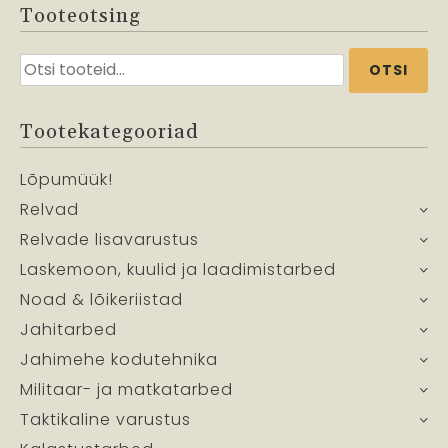
Tooteotsing
Otsi:
OTSI
Tootekategooriad
Lõpumüük!
Relvad
Relvade lisavarustus
Laskemoon, kuulid ja laadimistarbed
Noad & lõikeriistad
Jahitarbed
Jahimehe kodutehnika
Militaar- ja matkatarbed
Taktikaline varustus