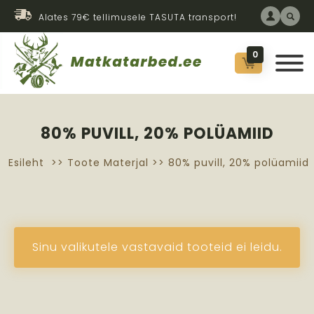
Alates 79€ tellimusele TASUTA transport!
0
80% PUVILL, 20% POLÜAMIID
Esileht
>> Toote Materjal >> 80% puvill, 20% polüamiid
Sinu valikutele vastavaid tooteid ei leidu.